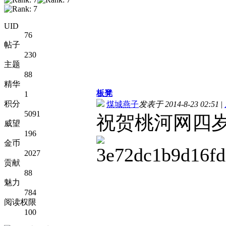
UID
76
帖子
230
主题
88
精华
板凳
1
积分
煤城燕子
发表于 2014-8-23 02:51
|
5091
祝贺桃河网四
威望
196
金币
2027
贡献
88
魅力
784
阅读权限
100