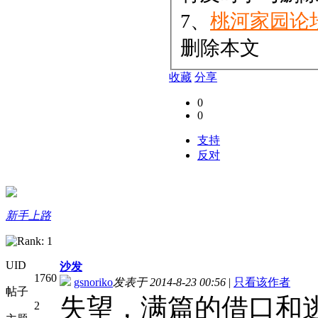
7、
桃河家园论
删除本文
收藏
分享
0
0
支持
反对
新手上路
UID
沙发
1760
gsnoriko
发表于 2014-8-23 00:56
|
只看该作者
帖子
失望，满篇的借口和
2