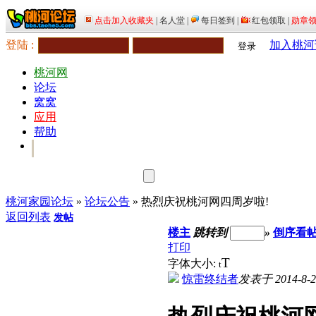
登陆 :
加入桃河
登录
桃河网
论坛
窝窝
应用
帮助
桃河家园论坛
»
论坛公告
» 热烈庆祝桃河网四周岁啦!
返回列表
发帖
楼主
跳转到
»
倒序看
打印
T
字体大小:
t
惊雷终结者
发表于 2014-8-22