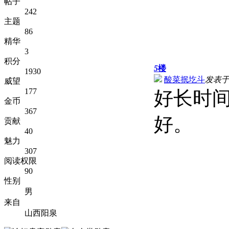
帖子
242
主题
86
精华
3
积分
5
楼
1930
酸菜抿圪斗
发表于 2
威望
177
好长时
金币
367
好。
贡献
40
魅力
307
阅读权限
90
性别
男
来自
山西阳泉