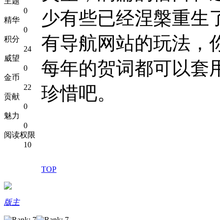
主题
0
少有些已经涅槃重生
精华
0
有导航网站的玩法，
积分
24
威望
每年的贺词都可以套
0
金币
22
珍惜吧。
贡献
0
魅力
0
阅读权限
10
TOP
版主