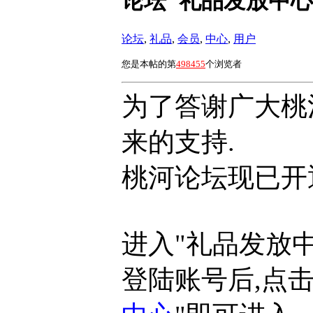
论坛"礼品发放中心
论坛
,
礼品
,
会员
,
中心
,
用户
您是本帖的第
498455
个浏览者
为了答谢广大桃
来的支持.
桃河论坛现已开通
进入"礼品发放中
登陆账号后,点击