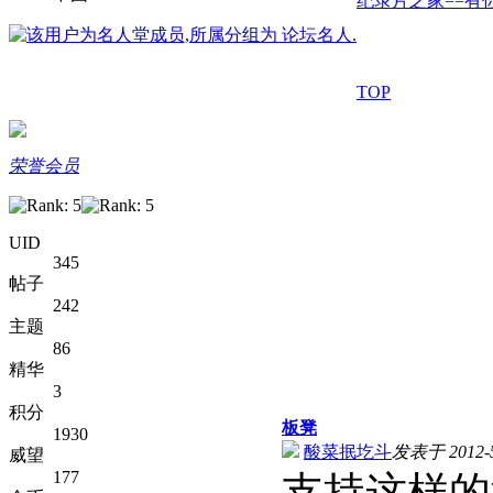
纪录片之家==有你
TOP
荣誉会员
UID
345
帖子
242
主题
86
精华
3
积分
板凳
1930
酸菜抿圪斗
发表于 2012-5
威望
177
支持这样的