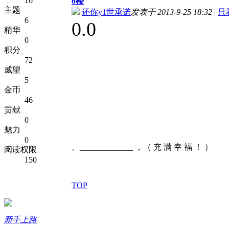
16
6
楼
主题
还你y1世承诺
发表于 2013-9-25 18:32
|
只
6
0.0
精华
0
积分
72
威望
5
金币
46
贡献
0
魅力
0
、_____________ ，（ 充 满 幸 福 ！ ）
阅读权限
150
TOP
新手上路