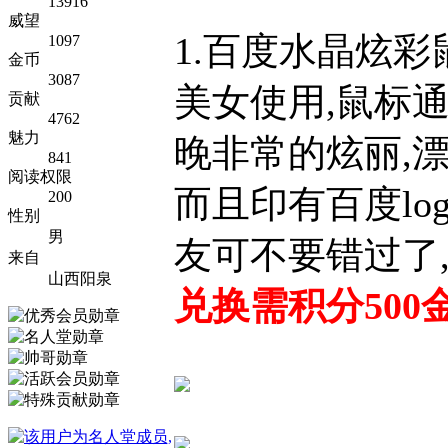
13916
威望
1.百度水晶炫彩
1097
金币
3087
美女使用,鼠标
贡献
4762
魅力
晚非常的炫丽,漂
841
阅读权限
而且印有百度lo
200
性别
男
友可不要错过了,
来自
山西阳泉
兑换需积分500金