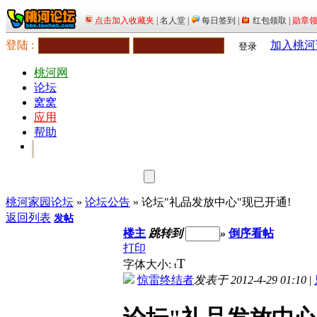
登陆 :
加入桃河
登录
桃河网
论坛
窝窝
应用
帮助
桃河家园论坛
»
论坛公告
» 论坛"礼品发放中心"现已开通!
返回列表
发帖
楼主
跳转到
»
倒序看帖
打印
T
字体大小:
t
惊雷终结者
发表于 2012-4-29 01:10
|