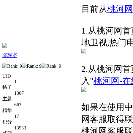
目前从
桃河网
1.从桃河网
地卫视,热门电
管理员
2.从桃河网
UID
入"
桃河网-
1
帖子
1307
主题
663
如果在使用中
精华
17
网客服取得联
积分
13933
桃河网客服联