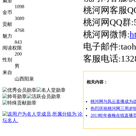
威望
1098
桃河网客服QQ:
金币
3089
桃河网QQ群:55
贡献
4768
桃河网微博:
h
魅力
843
电子邮件:taoh
阅读权限
200
客服电话:1328
性别
男
来自
山西阳泉
相关内容：
桃河网与风云直播成为战
热烈庆祝桃河网三周岁啦
2013蛇年春晚在线直播