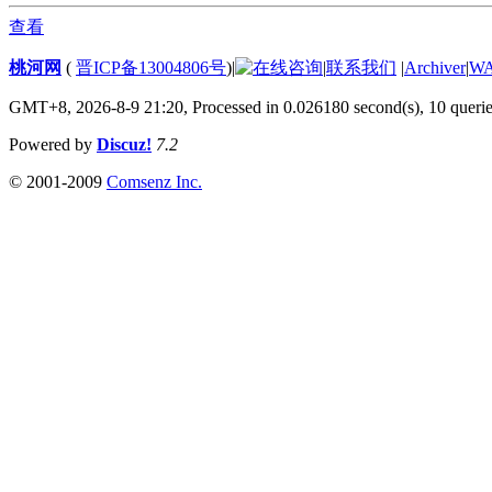
查看
桃河网
(
晋ICP备13004806号
)
|
|
联系我们
|
Archiver
|
W
GMT+8, 2026-8-9 21:20,
Processed in 0.026180 second(s), 10 queri
Powered by
Discuz!
7.2
© 2001-2009
Comsenz Inc.