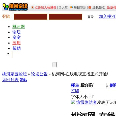
登陆 :
加入桃河
登录
桃河网
论坛
窝窝
应用
帮助
桃河家园论坛
»
论坛公告
» 桃河网-在线电视直播正式开通!
返回列表
发帖
楼主
跳转到
»
倒
打印
T
字体大小:
t
惊雷终结者
发表于 2012