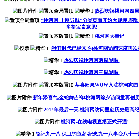
热烈庆祝桃河网四周
"桃河网-上网导航"分类页面开始大规模调整
多提宝贵意见!
桃河网大事记
[秒开时代已经来临]桃河网访问速度再次
热烈庆祝桃河网两周岁啦!
热烈庆祝桃河网三周岁啦!
恭喜阳泉WOW入驻桃河家园
新年添喜气,金蛇舞吉祥!桃河网除夕访问量再创历
2012年最后一天,桃河网访问量创历史最高纪
桃河网-在线电视直播正式开通!
铭记九一八 保卫钓鱼岛-纪念九一八事变八十一