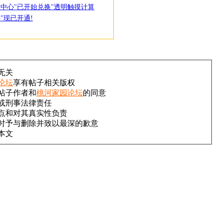
放中心"已开始兑换"透明触摸计算
"现已开通!
无关
论坛
享有帖子相关版权
帖子作者和
桃河家园论坛
的同意
或刑事法律责任
点和对其真实性负责
时予与删除并致以最深的歉意
本文