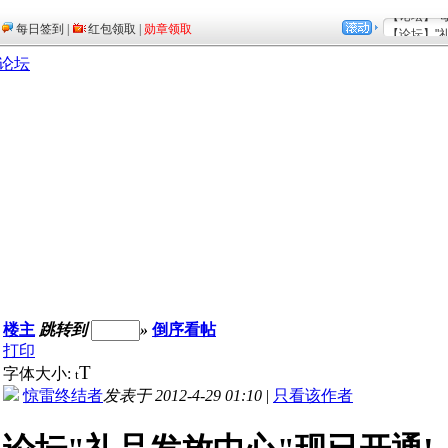
论坛
楼主
跳转到
»
倒序看帖
打印
T
字体大小:
t
惊雷终结者
发表于 2012-4-29 01:10
|
只看该作者