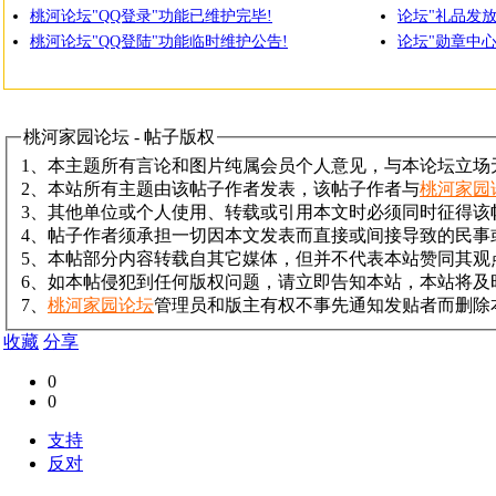
桃河论坛"QQ登录"功能已维护完毕!
论坛"礼品发
桃河论坛"QQ登陆"功能临时维护公告!
论坛"勋章中心
桃河家园论坛 - 帖子版权
1、本主题所有言论和图片纯属会员个人意见，与本论坛立场
2、本站所有主题由该帖子作者发表，该帖子作者与
桃河家园
3、其他单位或个人使用、转载或引用本文时必须同时征得该
4、帖子作者须承担一切因本文发表而直接或间接导致的民事
5、本帖部分内容转载自其它媒体，但并不代表本站赞同其观
6、如本帖侵犯到任何版权问题，请立即告知本站，本站将及
7、
桃河家园论坛
管理员和版主有权不事先通知发贴者而删除
收藏
分享
0
0
支持
反对