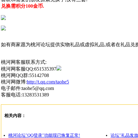
兑换需积分100金币.
如有商家愿为桃河论坛提供实物礼品或虚拟礼品,或者在礼品兑
桃河网客服联系方式:
桃河网客服QQ:651535397
桃河网QQ群:55142708
桃河网微博:
http://t.qq.com/taohe5
电子邮件:taohe5@qq.com
客服电话:13283531389
相关内容：
桃河论坛"QQ登录"功能现已恢复正常!
论坛"礼品发放