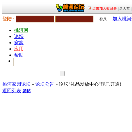
登陆 :
加入桃河
登录
桃河网
论坛
窝窝
应用
帮助
桃河家园论坛
»
论坛公告
» 论坛"礼品发放中心"现已开通!
返回列表
发帖