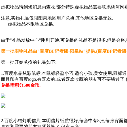
虚拟物品请到短消息内查收.部分特殊虚拟物品需要联系桃河网客
注意,实物礼品仅限阳泉地区用户兑换,其他地区兑换无效.
虚拟物品不限地区兑换.
由于"礼品发放中心"刚刚开通,可兑换的礼品不是很多,但是会逐
第一批实物礼品由"百度BF记者团-阳泉站"提供.(百度BF记者团-阳泉
第一批开始兑换的礼品如下:
1.百度水晶炫彩鼠标,本鼠标轻盈小巧,适合小孩,美女使用,鼠标
而且印有百度logo,有喜欢的,或者喜欢收藏的朋友可不要错过了,
兑换需积分500金币.
2.百度小桔灯明信片,本明信片纸质很好,每套中有8张,每张背
喜欢和需要的朋友抓紧兑换了,仅有三套!