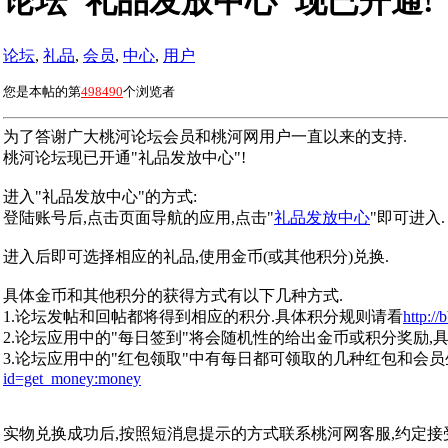
论坛"礼品发放中心"现已开通!
论坛
,
礼品
,
会员
,
中心
,
用户
您是本帖的第
498490
个浏览者
为了答谢广大桃河论坛会员和桃河网用户一直以来的支持.
桃河论坛现已开通"礼品发放中心"!
进入"礼品发放中心"的方式:
登陆账号后,点击页面导航的应用,点击"
礼品发放中心
"即可进入.
进入后即可选择相应的礼品,使用金币(或其他积分)兑换.
具体金币和其他积分的获得方式有以下几种方式.
1.论坛发帖和回帖都将得到相应的积分.具体积分规则请看
http://
2.论坛应用中的"每日签到"将会随机性的给出金币或积分奖励,
3.论坛应用中的"红包领取"中有每日都可领取的几种红包和会
id=get_money:money
实物兑换成功后,按照短消息提示的方式联系桃河网客服,约定接