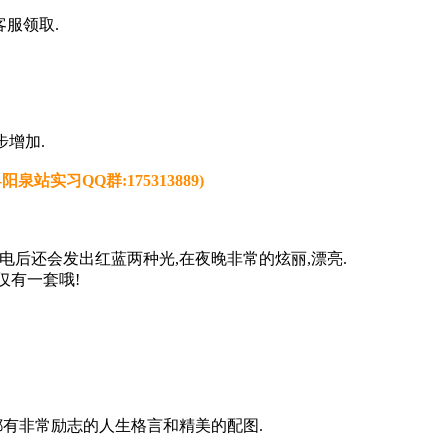
服领取.
步增加.
站实习QQ群:175313889)
通电后还会发出红蓝两种光,在夜晚非常的炫丽,漂亮.
仅有一套哦!
面都有非常励志的人生格言和精美的配图.