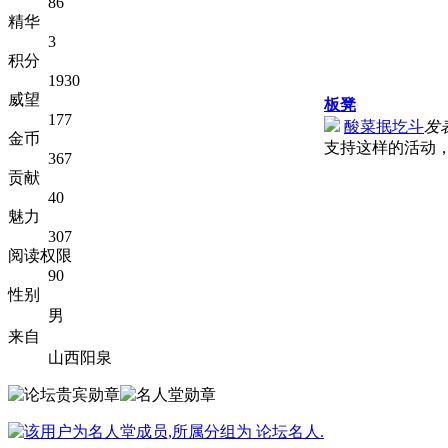
86
精华
3
积分
1930
威望
板凳
177
酸菜抿圪斗
发表
金币
支持这样的活动
367
贡献
40
魅力
307
阅读权限
90
性别
男
来自
山西阳泉