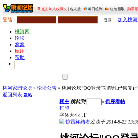
登陆 :
加入桃河
登录
桃河网
论坛
窝窝
应用
帮助
桃河家园论坛
»
论坛公告
» 桃河论坛"QQ登录"功能现已恢复正
返回列表
发帖
楼主
跳转到
»
倒序看帖
打印
T
字体大小:
t
惊雷终结者
发表于 2014-8-23 13:3