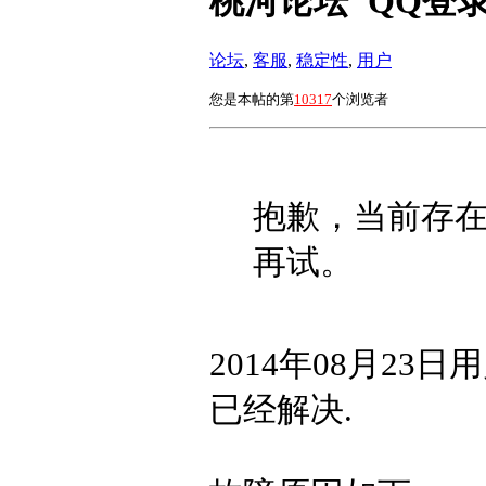
桃河论坛"QQ登
论坛
,
客服
,
稳定性
,
用户
您是本帖的第
10317
个浏览者
抱歉，当前存
再试。
2014年08月23
已经解决.