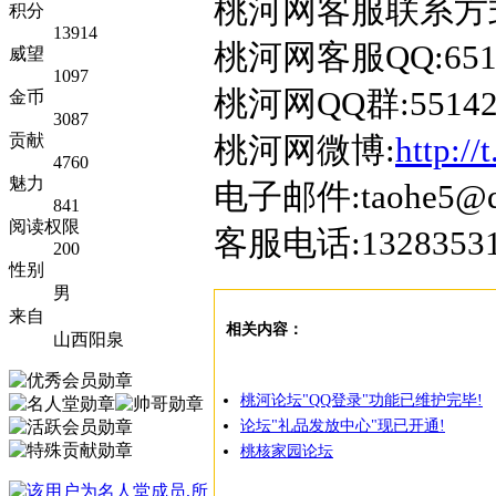
桃河网客服联系方
积分
13914
桃河网客服QQ:6515
威望
1097
桃河网QQ群:55142
金币
3087
桃河网微博:
http://
贡献
4760
魅力
电子邮件:taohe5@q
841
阅读权限
客服电话:13283531
200
性别
男
来自
相关内容：
山西阳泉
桃河论坛"QQ登录"功能已维护完毕!
论坛"礼品发放中心"现已开通!
桃核家园论坛