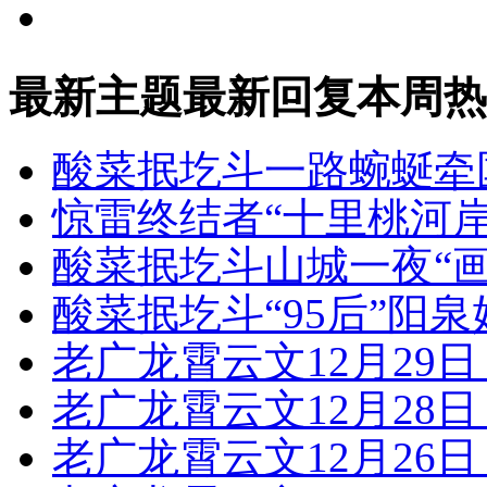
帖子导读
最新主题
最新回复
本周热
酸菜抿圪斗
一路蜿蜒牵
惊雷终结者
“十里桃河岸
酸菜抿圪斗
山城一夜“
酸菜抿圪斗
“95后”阳
老广龙霄云文
12月29
老广龙霄云文
12月28
老广龙霄云文
12月26