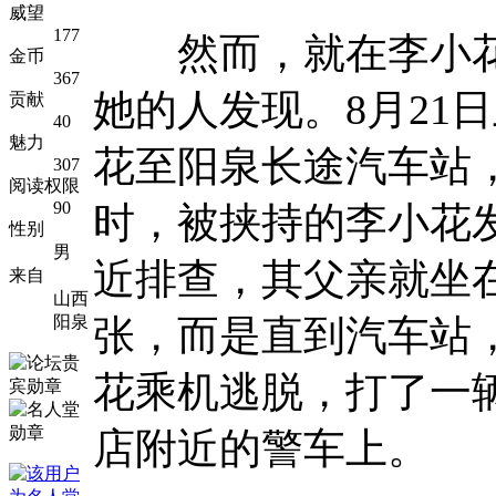
威望
177
然而，就在李小花
金币
367
她的人发现。8月21
贡献
40
魅力
花至阳泉长途汽车站
307
阅读权限
90
时，被挟持的李小花
性别
男
近排查，其父亲就坐
来自
山西
张，而是直到汽车站
阳泉
花乘机逃脱，打了一
店附近的警车上。