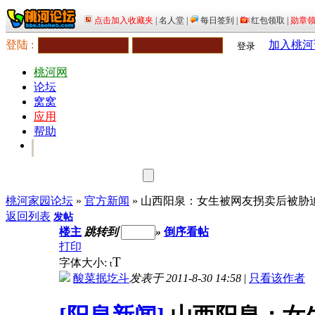
登陆 :
加入桃河
登录
桃河网
论坛
窝窝
应用
帮助
桃河家园论坛
»
官方新闻
» 山西阳泉：女生被网友拐卖后被胁
返回列表
发帖
楼主
跳转到
»
倒序看帖
打印
T
字体大小:
t
酸菜抿圪斗
发表于 2011-8-30 14:58
|
只看该作者