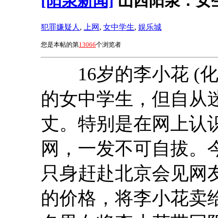
[阳泉新闻]
山西阳泉：女
犯罪嫌疑人
,
上网
,
女中学生
,
娱乐城
您是本帖的第
13066
个浏览者
16岁的李小花 (化
的女中学生，但自从
丈。特别是在网上认识
网，一发不可自拔。
只身赶赴北京会见网友
的价格，将李小花卖