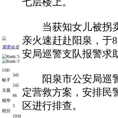
七层楼上。
当获知女儿被拐卖
亲火速赶赴阳泉，于8
荣誉会员
安局巡警支队报警求
UID
345
阳泉市公安局巡警
帖子
242
定营救方案，安排民
主题
86
精华
区进行排查。
3
积分
1930