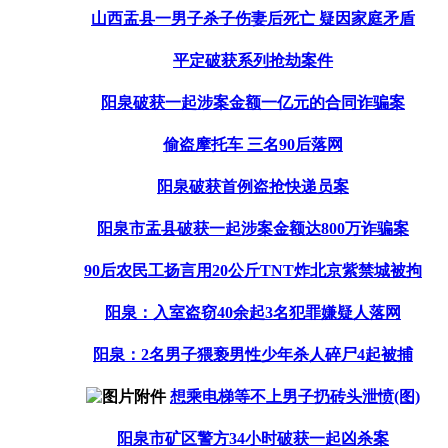
山西盂县一男子杀子伤妻后死亡 疑因家庭矛盾
平定破获系列抢劫案件
阳泉破获一起涉案金额一亿元的合同诈骗案
偷盗摩托车 三名90后落网
阳泉破获首例盗抢快递员案
阳泉市盂县破获一起涉案金额达800万诈骗案
90后农民工扬言用20公斤TNT炸北京紫禁城被拘
阳泉：入室盗窃40余起3名犯罪嫌疑人落网
阳泉：2名男子猥亵男性少年杀人碎尸4起被捕
想乘电梯等不上男子扔砖头泄愤(图)
阳泉市矿区警方34小时破获一起凶杀案