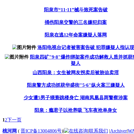
阳泉市“11·11”械斗致死案告破
捅伤阳泉交警的三名嫌犯归案
阳泉在逃12年命案嫌疑人落网
洛阳电视台记者被害案告破 犯罪嫌疑人指认
阳泉四矿"9·8"爆炸绑架案件成功解救人质并抓获
疑人
山西阳泉：女生被网友拐卖后被胁迫卖淫
阳泉警方成功抓获华盛街"5·6"纵火案三嫌疑人
少女遭5男子猥亵跳楼身亡 湖南凤凰县两警察涉案
阳泉：瘾君子以抢养吸 飞车夜抢单身女
1
2
下一页
桃河网
(
晋ICP备13004806号
)
|
|
联系我们
|
Archiver
|
W