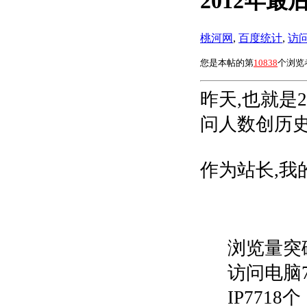
2012年
桃河网
,
百度统计
,
访
您是本帖的第
10838
个浏览
昨天,也就是2
问人数创历史
作为站长,我
浏览量突破
访问电脑7
IP7718个