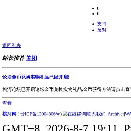
0
0
支持
反对
返回列表
站长推荐
关闭
论坛金币兑换实物礼品已经开启!
桃河论坛已开启论坛金币兑换实物礼品,金币获得方法请点击查看. 欢
查看
桃河网
(
晋ICP备13004806号
)
|
|
联系我们
|
Archiver
|
W
GMT+8, 2026-8-7 19:11,
P