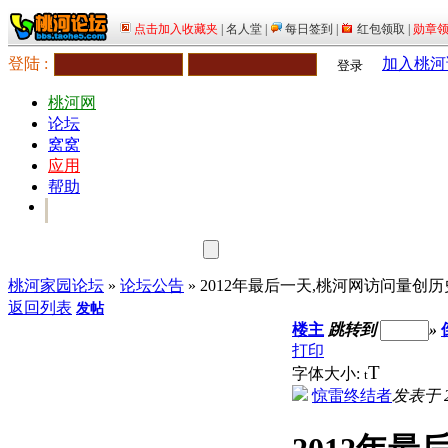
登陆 :
加入桃河
登录
桃河网
论坛
窝窝
应用
帮助
桃河家园论坛
»
论坛公告
» 2012年最后一天,桃河网访问量创
返回列表
发帖
楼主
跳转到
»
打印
T
字体大小:
t
惊雷终结者
发表于 20