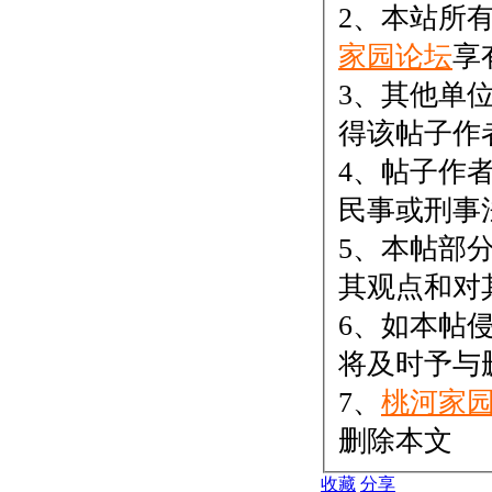
2、本站所
家园论坛
享
3、其他单
得该帖子作
4、帖子作
民事或刑事
5、本帖部
其观点和对
6、如本帖
将及时予与
7、
桃河家
删除本文
收藏
分享