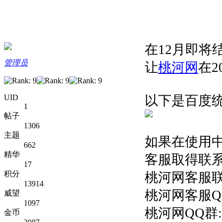
在12月即将
管理员
让
桃河网
在2
以下是百度
UID
1
帖子
1306
主题
如果在使用
662
精华
客服取得联系
17
积分
桃河网客服联
13914
桃河网客服QQ:
威望
1097
桃河网QQ群:5
金币