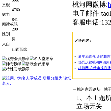
3087
桃河网微博:
h
贡献
4760
电子邮件:taoh
魅力
841
客服电话:1328
阅读权限
200
性别
男
相关内容：
来自
山西阳泉
新年添喜气,金蛇舞吉
热烈庆祝桃河网四周
桃河网-在线电视直播
桃河家园论坛 - 帖
1、本主题
立场无关