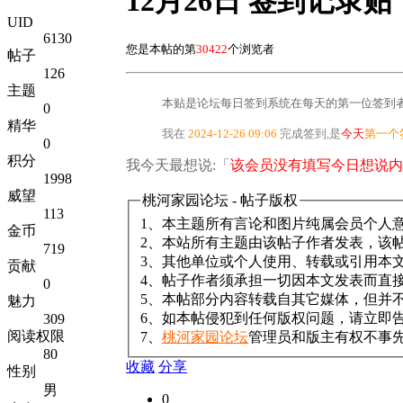
12月26日 签到记录贴
UID
6130
您是本帖的第
30422
个浏览者
帖子
126
主题
本贴是论坛每日签到系统在每天的第一位签到者
0
精华
我在
2024-12-26 09:06
完成签到,是
今天
第一个
0
积分
我今天最想说:「
该会员没有填写今日想说内
1998
威望
桃河家园论坛 - 帖子版权
113
1、本主题所有言论和图片纯属会员个人
金币
2、本站所有主题由该帖子作者发表，该
719
3、其他单位或个人使用、转载或引用本
贡献
4、帖子作者须承担一切因本文发表而直
0
5、本帖部分内容转载自其它媒体，但并
魅力
6、如本帖侵犯到任何版权问题，请立即
309
阅读权限
7、
桃河家园论坛
管理员和版主有权不事
80
收藏
分享
性别
男
0