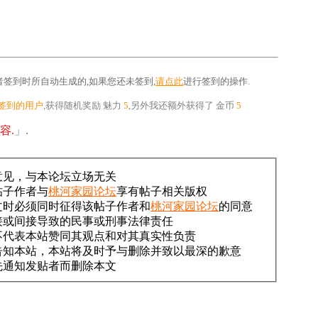
签到时所自动生成的,如果您还未签到,
请点此
进行签到的操作.
签到的用户
,获得随机奖励
魅力
5
,另外我还额外获得了
金币
5
容.
」.
意见，与本论坛立场无关
帖子作者与
桃河家园论坛
享有帖子相关版权
文时必须同时征得该帖子作者和
桃河家园论坛
的同意
接或间接导致的民事或刑事法律责任
不代表本站赞同其观点和对其真实性负责
告知本站，本站将及时予与删除并致以最深的歉意
先通知发贴者而删除本文