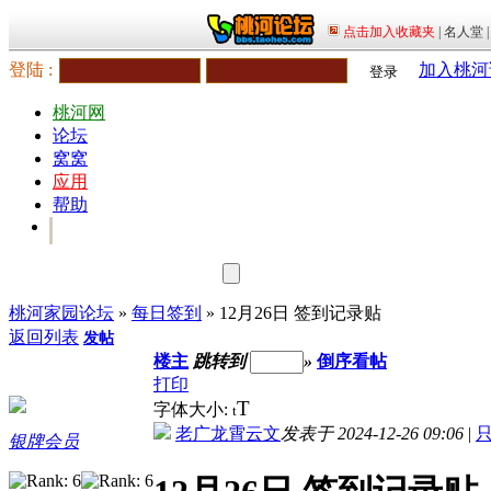
登陆 :
加入桃河
登录
桃河网
论坛
窝窝
应用
帮助
桃河家园论坛
»
每日签到
» 12月26日 签到记录贴
返回列表
发帖
楼主
跳转到
»
倒序看帖
打印
T
字体大小:
t
老广龙霄云文
发表于 2024-12-26 09:06
|
银牌会员