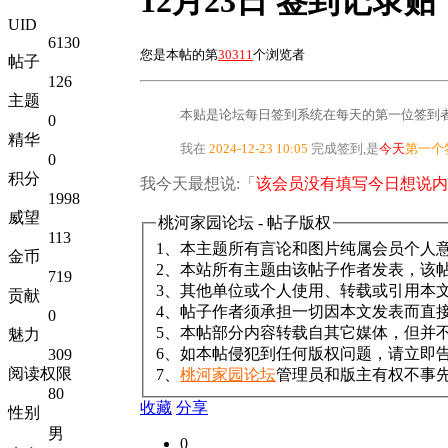
12月23日 签到记录贴
UID
6130
您是本帖的第
30311
个浏览者
帖子
126
主题
本贴是论坛每日签到系统在每天的第一位签到者
0
精华
我在
2024-12-23 10:05
完成签到,是
今天
第一个
0
积分
我今天最想说:「
该会员没有填写今日想说内
1998
威望
桃河家园论坛 - 帖子版权
113
1、本主题所有言论和图片纯属会员个人
金币
2、本站所有主题由该帖子作者发表，该
719
3、其他单位或个人使用、转载或引用本
贡献
4、帖子作者须承担一切因本文发表而直
0
5、本帖部分内容转载自其它媒体，但并
魅力
6、如本帖侵犯到任何版权问题，请立即
309
阅读权限
7、
桃河家园论坛
管理员和版主有权不事
80
收藏
分享
性别
男
0