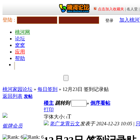
登陆 :
加入桃河
登录
桃河网
论坛
窝窝
应用
帮助
桃河家园论坛
»
每日签到
» 12月23日 签到记录贴
返回列表
发帖
楼主
跳转到
»
倒序看帖
打印
T
字体大小:
t
老广龙霄云文
发表于 2024-12-23 10:05
|
银牌会员