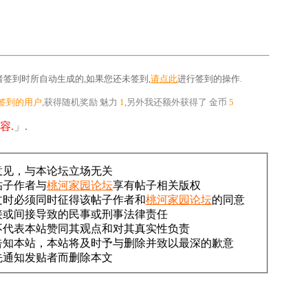
签到时所自动生成的,如果您还未签到,
请点此
进行签到的操作.
签到的用户
,获得随机奖励
魅力
1
,另外我还额外获得了
金币
5
容.
」.
意见，与本论坛立场无关
帖子作者与
桃河家园论坛
享有帖子相关版权
文时必须同时征得该帖子作者和
桃河家园论坛
的同意
接或间接导致的民事或刑事法律责任
不代表本站赞同其观点和对其真实性负责
告知本站，本站将及时予与删除并致以最深的歉意
先通知发贴者而删除本文