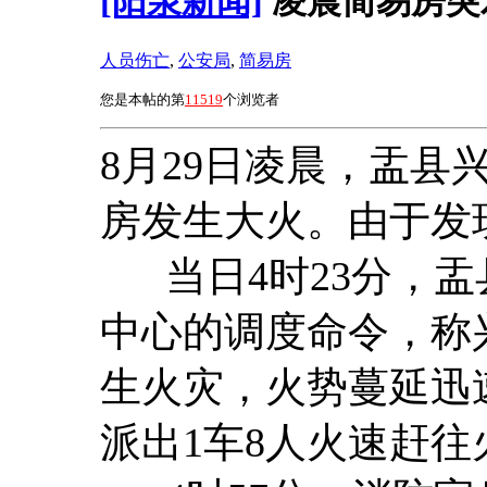
[阳泉新闻]
凌晨简易房突
人员伤亡
,
公安局
,
简易房
您是本帖的第
11519
个浏览者
8月29日凌晨，盂
房发生大火。由于发
当日4时23分，盂
中心的调度命令，称
生火灾，火势蔓延迅
派出1车8人火速赶往