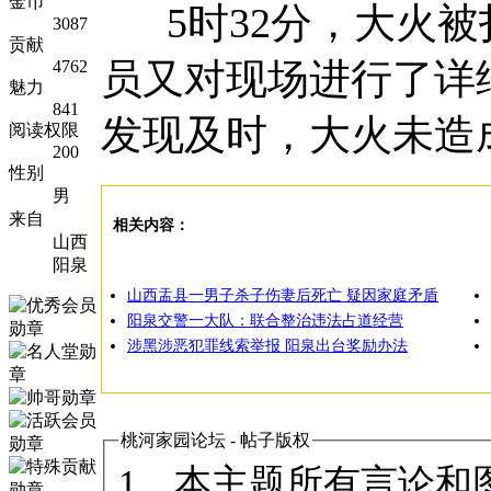
金币
5时32分，大火被
3087
贡献
员又对现场进行了详
4762
魅力
841
发现及时，大火未造
阅读权限
200
性别
男
来自
相关内容：
山西
阳泉
山西盂县一男子杀子伤妻后死亡 疑因家庭矛盾
阳泉交警一大队：联合整治违法占道经营
涉黑涉恶犯罪线索举报 阳泉出台奖励办法
桃河家园论坛 - 帖子版权
1、本主题所有言论和