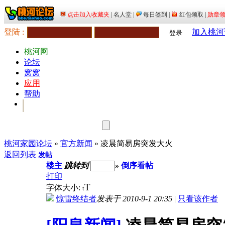
登陆 :
加入桃河
登录
桃河网
论坛
窝窝
应用
帮助
桃河家园论坛
»
官方新闻
» 凌晨简易房突发大火
返回列表
发帖
楼主
跳转到
»
倒序看帖
打印
T
字体大小:
t
惊雷终结者
发表于 2010-9-1 20:35
|
只看该作者