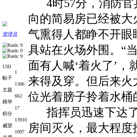
4时57分，消防官
向的简易房已经被大
气熏得人都睁不开眼
管理员
具站在火场外围。“
面有人喊‘着火了’
UID
1
来得及穿。但后来火
帖子
1306
主题
位光着膀子拎着水桶
662
精华
17
指挥员迅速下达了
积分
13916
房间灭火，最大程度
威望
1097