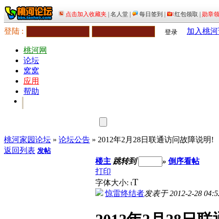
登陆 :
加入桃河
登录
桃河网
论坛
窝窝
应用
帮助
桃河家园论坛
»
论坛公告
» 2012年2月28日联通访问故障说明!
返回列表
发帖
楼主
跳转到
»
倒序看帖
打印
T
字体大小:
t
惊雷终结者
发表于 2012-2-28 04:5