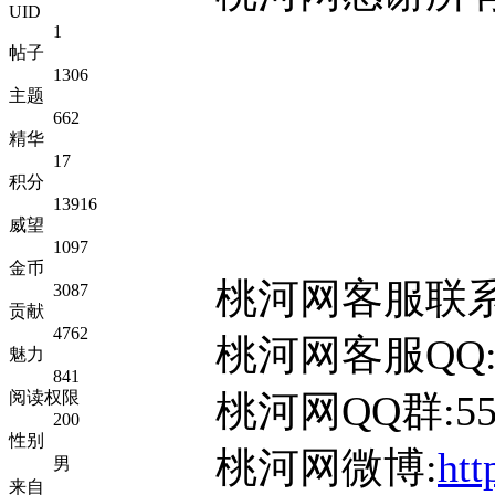
UID
1
帖子
1306
主题
662
精华
17
积分
13916
威望
1097
金币
桃河网客服联系
3087
贡献
4762
桃河网客服QQ:65
魅力
841
阅读权限
桃河网QQ群:551
200
性别
桃河网微博:
htt
男
来自