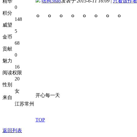
嘿狗3hao
发表于 2015-6-11 16:09
|
只看该作
精华
0
。。。。。。。。
积分
148
威望
5
金币
68
贡献
0
魅力
16
阅读权限
20
性别
女
开心每一天
来自
江苏常州
TOP
返回列表