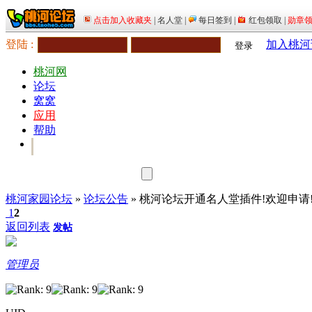
登陆 :
加入桃河
登录
桃河网
论坛
窝窝
应用
帮助
桃河家园论坛
»
论坛公告
» 桃河论坛开通名人堂插件!欢迎申请
1
2
返回列表
发帖
管理员