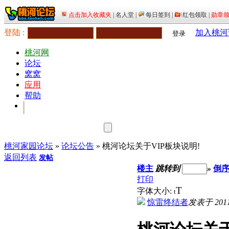
登陆 :
加入桃河
登录
桃河网
论坛
窝窝
应用
帮助
桃河家园论坛
»
论坛公告
» 桃河论坛关于VIP板块说明!
返回列表
发帖
楼主
跳转到
»
倒
打印
T
字体大小:
t
惊雷终结者
发表于 2011-