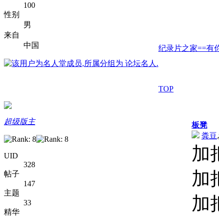
100
性别
男
来自
中国
纪录片之家==有你
TOP
超级版主
板凳
粪豆
加
UID
328
加
帖子
147
主题
加
33
精华