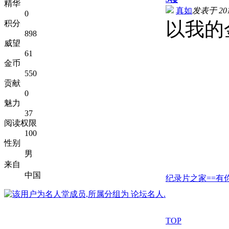
精华
真如
发表于 2011
0
以我的
积分
898
威望
61
金币
550
贡献
0
魅力
37
阅读权限
100
性别
男
来自
中国
纪录片之家==有你
TOP