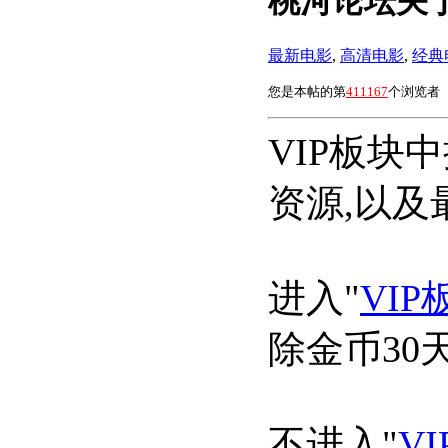
桃河论坛关于
最新电影
,
高清电影
,
经典
您是本帖的第
411167
个浏览者
VIP板块
资源,以及
进入"
VIP
除金币30
不进入"
V