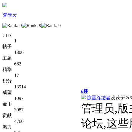
管理员
UID
1
帖子
1306
主题
662
精华
17
积分
13914
6
楼
威望
惊雷终结者
发表于 2011
1097
金币
管理员,
3087
贡献
论坛,这
4760
魅力