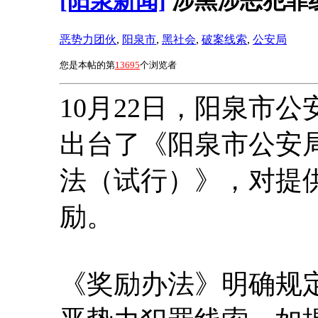
[阳泉新闻]
涉黑涉恶犯罪
恶势力团伙
,
阳泉市
,
黑社会
,
破案线索
,
公安局
您是本帖的第
13695
个浏览者
10月22日，阳泉市
出台了《阳泉市公安
法（试行）》，对提
励。
《奖励办法》明确规