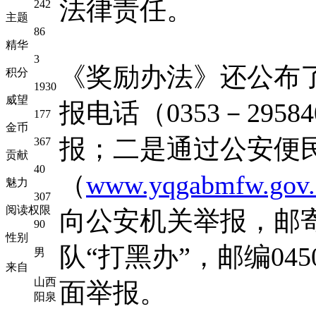
法律责任。
242
主题
86
精华
3
《奖励办法》还公布
积分
1930
威望
报电话（0353－29584
177
金币
报；二是通过公安便
367
贡献
40
（
www.yqgabmfw.gov.
魅力
307
阅读权限
向公安机关举报，邮
90
性别
队“打黑办”，邮编04
男
来自
山西
面举报。
阳泉