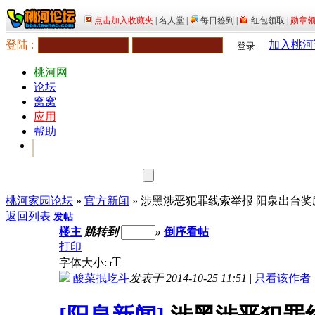
登陆 :
加入桃河
登录
桃河网
论坛
窝窝
应用
帮助
桃河家园论坛
»
官方新闻
» 涉黑涉恶犯罪线索举报 阳泉出台奖
返回列表
发帖
楼主
跳转到
»
倒序看帖
打印
T
字体大小:
t
酸菜抿圪斗
发表于 2014-10-25 11:51
|
只看该作者