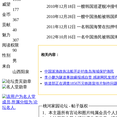
威望
2010年12月18日 一艘韩国巡逻舰冲
177
金币
2010年12月28日 一艘中国渔船被韩
367
贡献
2011年12月12日 一名韩国海警在扣
40
魅力
2012年10月16日 一名中国渔民被韩
307
阅读权限
90
相关内容：
性别
男
来自
中国派渔政执法船开赴钓鱼岛海域保护渔民
山西阳泉
李小鹏为隧道事故瞒报感自责 感谢网民发挥
铁道部正在调查1850万元铁路宣传片制作问
桃河家园论坛 - 帖子版权
1、本主题所有言论和图片纯属会员个人