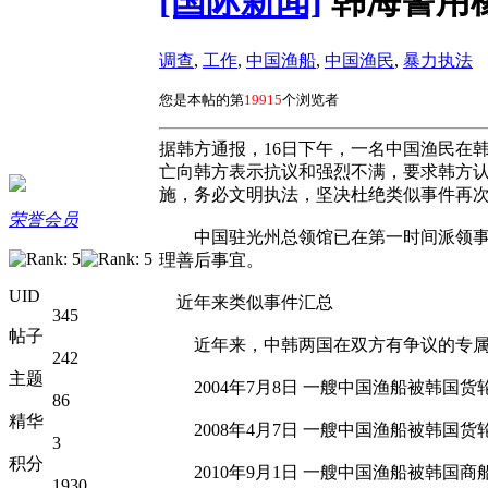
[国际新闻]
韩海警用
调查
,
工作
,
中国渔船
,
中国渔民
,
暴力执法
您是本帖的第
19915
个浏览者
据韩方通报，16日下午，一名中国渔民在
亡向韩方表示抗议和强烈不满，要求韩方
施，务必文明执法，坚决杜绝类似事件再
荣誉会员
中国驻光州总领馆已在第一时间派领事官
理善后事宜。
UID
近年来类似事件汇总
345
帖子
近年来，中韩两国在双方有争议的专属经
242
主题
2004年7月8日 一艘中国渔船被韩国货
86
精华
2008年4月7日 一艘中国渔船被韩国货
3
积分
2010年9月1日 一艘中国渔船被韩国商
1930