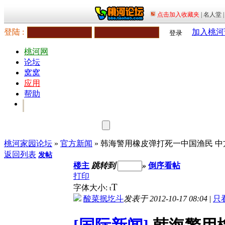
登陆 :
加入桃河
登录
桃河网
论坛
窝窝
应用
帮助
桃河家园论坛
»
官方新闻
» 韩海警用橡皮弹打死一中国渔民 
返回列表
发帖
楼主
跳转到
»
倒序看帖
打印
T
字体大小:
t
酸菜抿圪斗
发表于 2012-10-17 08:04
|
只