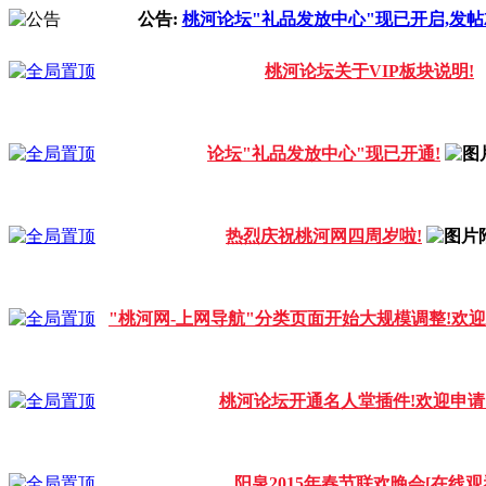
公告:
桃河论坛"礼品发放中心"现已开启,发帖
桃河论坛关于VIP板块说明!
论坛"礼品发放中心"现已开通!
热烈庆祝桃河网四周岁啦!
"桃河网-上网导航"分类页面开始大规模调整!欢
桃河论坛开通名人堂插件!欢迎申请
阳泉2015年春节联欢晚会[在线观