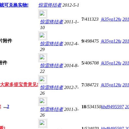
就可兑换实物!
惊雷终结者
2012-5-1
7
/
411323
jk35yq12fu
201
惊雷终结者
2011-1-
10
9
/
498475
jk35yq12fu
201
惊雷终结者
2012-4-
29
5
/
406708
jk35yq12fu
201
惊雷终结者
2014-8-
22
迎大家多提宝贵意见!
7
/
384721
jk35yq12fu
201
惊雷终结者
2012-7-
26
!
...
2
18
/
534150
kbd9495597
2
惊雷终结者
2011-3-
26
看]
1
/
524070
kbd9495597
2