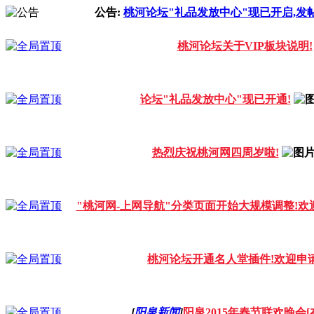
公告:
桃河论坛"礼品发放中心"现已开启,发
桃河论坛关于VIP板块说明!
论坛"礼品发放中心"现已开通!
热烈庆祝桃河网四周岁啦!
"桃河网-上网导航"分类页面开始大规模调整!欢
桃河论坛开通名人堂插件!欢迎申请
[
阳泉新闻
]
阳泉2015年春节联欢晚会[