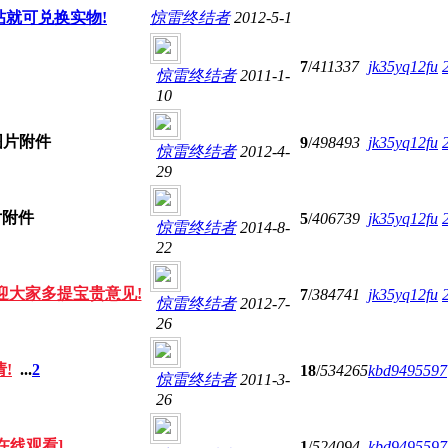
帖就可兑换实物!
惊雷终结者
2012-5-1
7
/
411337
jk35yq12fu
惊雷终结者
2011-1-
10
9
/
498493
jk35yq12fu
惊雷终结者
2012-4-
29
5
/
406739
jk35yq12fu
惊雷终结者
2014-8-
22
迎大家多提宝贵意见!
7
/
384741
jk35yq12fu
惊雷终结者
2012-7-
26
!
...
2
18
/
534265
kbd9495597
惊雷终结者
2011-3-
26
在线观看]
1
/
524094
kbd9495597