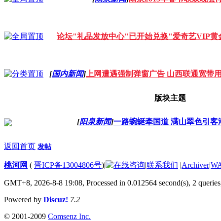
论坛"礼品发放中心"已开始兑换"爱奇艺VIP黄
[
国内新闻
]
上网遭遇强制弹窗广告 山西联通宽带
版块主题
[
阳泉新闻
]
一路蜿蜒牵国道 满山翠色引客
返回首页
发帖
桃河网
(
晋ICP备13004806号
)
|
|
联系我们
|
Archiver
|
W
GMT+8, 2026-8-8 19:08,
Processed in 0.012564 second(s), 2 queries
Powered by
Discuz!
7.2
© 2001-2009
Comsenz Inc.