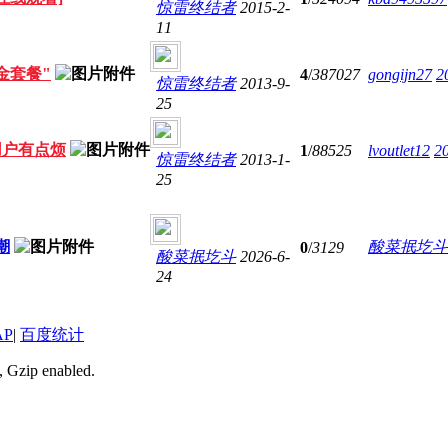
惊雷终结者
2015-2-
11
金套餐"
4
/
387027
gongijn27
2
惊雷终结者
2013-9-
25
用户有点烦
1
/
88525
lvoutlet12
2
惊雷终结者
2013-1-
25
潮
酸菜抿圪斗
0
/
3129
酸菜抿圪斗
2026-6-
24
AP
|
百度统计
, Gzip enabled
.