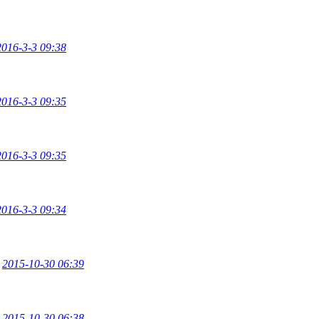
2016-3-3 09:38
2016-3-3 09:35
2016-3-3 09:35
2016-3-3 09:34
2015-10-30 06:39
2015-10-30 06:38