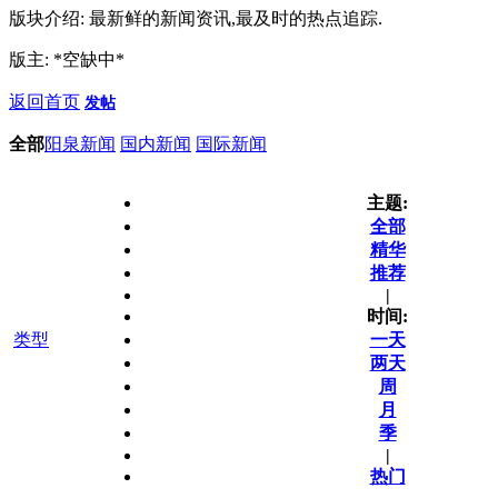
版块介绍: 最新鲜的新闻资讯,最及时的热点追踪.
版主: *空缺中*
返回首页
发帖
全部
阳泉新闻
国内新闻
国际新闻
主题:
全部
精华
推荐
|
时间:
类型
一天
两天
周
月
季
|
热门