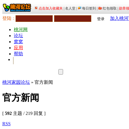
登陆 :
加入桃河
登录
桃河网
论坛
窝窝
应用
帮助
桃河家园论坛
» 官方新闻
官方新闻
[
592
主题 / 219 回复 ]
RSS