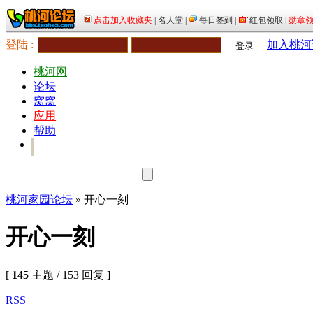
登陆 :
加入桃河
登录
桃河网
论坛
窝窝
应用
帮助
桃河家园论坛
» 开心一刻
开心一刻
[
145
主题 / 153 回复 ]
RSS