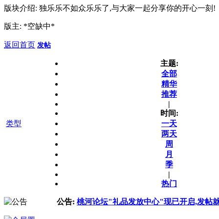
版块介绍: 独乐乐不如众乐乐了,与大家一起分享你的开心一刻!
版主: *空缺中*
返回首页
发帖
主题:
全部
精华
推荐
|
时间:
类型
一天
两天
周
月
季
|
热门
公告:
桃河论坛"礼品发放中心"现已开启,发帖