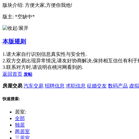
版块介绍: 方便大家,方便你我他!
版主: *空缺中*
本版规则
1.请大家自行识别信息真实性与安全性.
2.双方交易出现异常情况,请友好协商解决,保持相互信任有利于
3.联系对方时,请说明在桃河网看到的.
返回首页
发帖
房屋交易
汽车交易
招聘信息
求职信息
征婚交友
数码产品
虚拟
快速搜索:
居室:
全部
独居
两居室
三居室