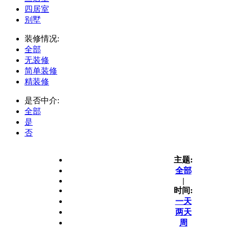
四居室
别墅
装修情况:
全部
无装修
简单装修
精装修
是否中介:
全部
是
否
主题:
全部
|
时间:
一天
两天
周