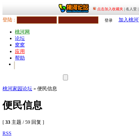
登陆 :
加入桃河
登录
桃河网
论坛
窝窝
应用
帮助
桃河家园论坛
» 便民信息
便民信息
[
33
主题 / 59 回复 ]
RSS