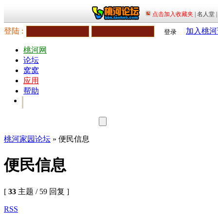
登陆 :
加入桃河
登录
桃河网
论坛
窝窝
应用
帮助
桃河家园论坛
» 便民信息
便民信息
[
33
主题 / 59 回复 ]
RSS