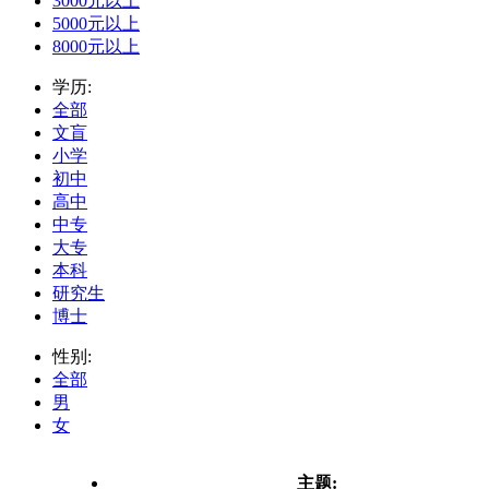
3000元以上
5000元以上
8000元以上
学历:
全部
文盲
小学
初中
高中
中专
大专
本科
研究生
博士
性别:
全部
男
女
主题: