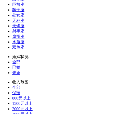
巨蟹座
狮子座
处女座
天秤座
天蝎座
射手座
摩羯座
水瓶座
双鱼座
婚姻状况:
全部
已婚
未婚
收入范围:
全部
保密
800元以上
1500元以上
2000元以上