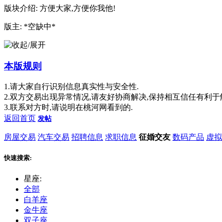
版块介绍: 方便大家,方便你我他!
版主: *空缺中*
本版规则
1.请大家自行识别信息真实性与安全性.
2.双方交易出现异常情况,请友好协商解决,保持相互信任有利于
3.联系对方时,请说明在桃河网看到的.
返回首页
发帖
房屋交易
汽车交易
招聘信息
求职信息
征婚交友
数码产品
虚拟
快速搜索:
星座:
全部
白羊座
金牛座
双子座