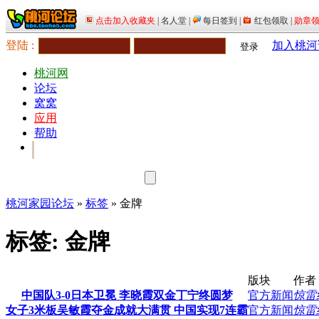
登陆 :
加入桃河
登录
桃河网
论坛
窝窝
应用
帮助
桃河家园论坛
»
标签
» 金牌
标签: 金牌
版块
作者
中国队3-0日本卫冕 李晓霞双金丁宁终圆梦
官方新闻
惊雷
女子3米板吴敏霞夺金成就大满贯 中国实现7连霸
官方新闻
惊雷