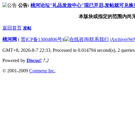
公告:
桃河论坛"礼品发放中心"现已开启,发帖就可兑换
本版块或指定的范围内尚
返回首页
发帖
桃河网
(
晋ICP备13004806号
)
|
|
联系我们
|
Archiver
|
W
GMT+8, 2026-8-7 22:33,
Processed in 0.014794 second(s), 2 queries
Powered by
Discuz!
7.2
© 2001-2009
Comsenz Inc.