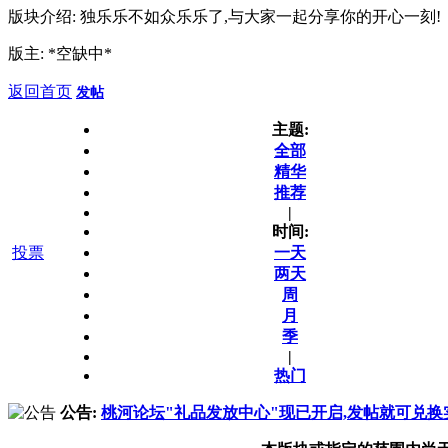
版块介绍: 独乐乐不如众乐乐了,与大家一起分享你的开心一刻!
版主: *空缺中*
返回首页
发帖
主题:
全部
精华
推荐
|
时间:
投票
一天
两天
周
月
季
|
热门
公告:
桃河论坛"礼品发放中心"现已开启,发帖就可兑换