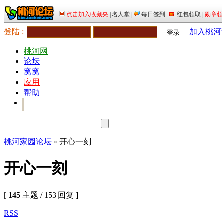
登陆 :
加入桃河
登录
桃河网
论坛
窝窝
应用
帮助
桃河家园论坛
» 开心一刻
开心一刻
[
145
主题 / 153 回复 ]
RSS