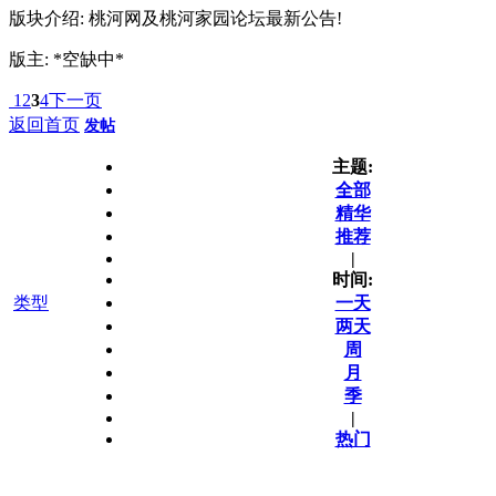
版块介绍: 桃河网及桃河家园论坛最新公告!
版主: *空缺中*
1
2
3
4
下一页
返回首页
发帖
主题:
全部
精华
推荐
|
时间:
类型
一天
两天
周
月
季
|
热门